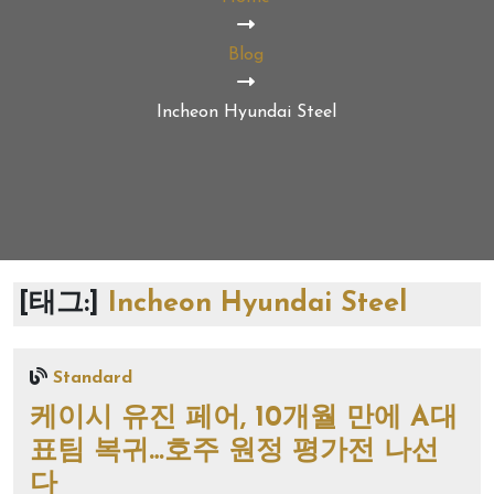
Blog
Incheon Hyundai Steel
[태그:]
Incheon Hyundai Steel
Standard
케이시 유진 페어, 10개월 만에 A대
표팀 복귀…호주 원정 평가전 나선
다