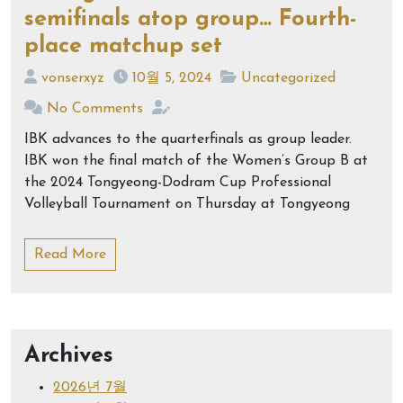
semifinals atop group… Fourth-
place matchup set
vonserxyz
10월 5, 2024
Uncategorized
No Comments
IBK advances to the quarterfinals as group leader.
IBK won the final match of the Women’s Group B at
the 2024 Tongyeong-Dodram Cup Professional
Volleyball Tournament on Thursday at Tongyeong
Read More
Archives
2026년 7월