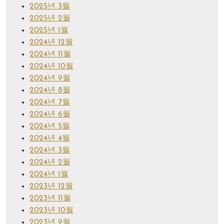
2025년 3월
2025년 2월
2025년 1월
2024년 12월
2024년 11월
2024년 10월
2024년 9월
2024년 8월
2024년 7월
2024년 6월
2024년 5월
2024년 4월
2024년 3월
2024년 2월
2024년 1월
2023년 12월
2023년 11월
2023년 10월
2023년 9월