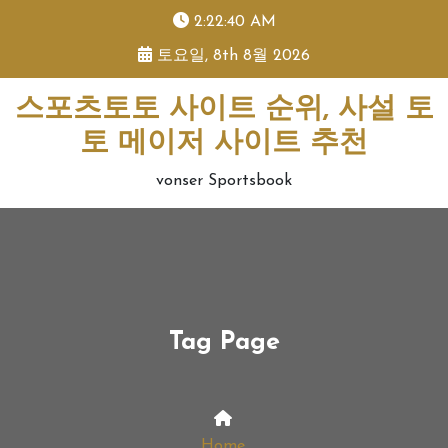
skip
2:22:40 AM
to
토요일, 8th 8월 2026
content
스포츠토토 사이트 순위, 사설 토
토 메이저 사이트 추천
vonser Sportsbook
Tag Page
Home