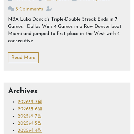
3 Comments
NBA Luka Doncic’s Triple-Double Streak Ends in 7
Games… Dallas Wins 4 Games in a Row Denver beat
Miami and jumped to first place in the West with 4
consecutive
Read More
Archives
2026년 7월
2026년 6월
2025년 7월
2025년 5월
2025년 4월