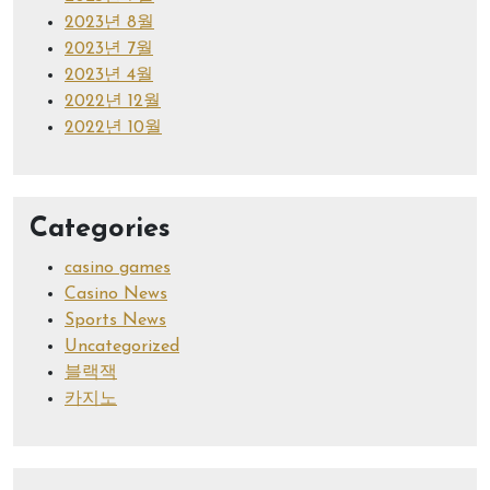
2023년 8월
2023년 7월
2023년 4월
2022년 12월
2022년 10월
Categories
casino games
Casino News
Sports News
Uncategorized
블랙잭
카지노