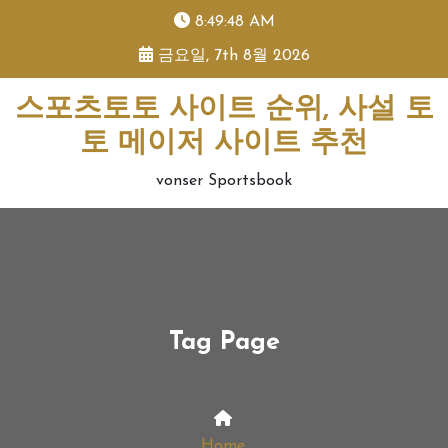
skip
8:49:48 AM
to
금요일, 7th 8월 2026
content
스포츠토토 사이트 순위, 사설 토
토 메이저 사이트 추천
vonser Sportsbook
Tag Page
Home