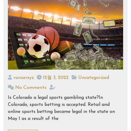
vonserxyz
12월 3, 2022
Uncategorized
No Comments
Is Colorado a legal sports gambling state?In
Colorado, sports betting is accepted. Retail and
online sports betting became legal in the state on
May 1 as a result of the