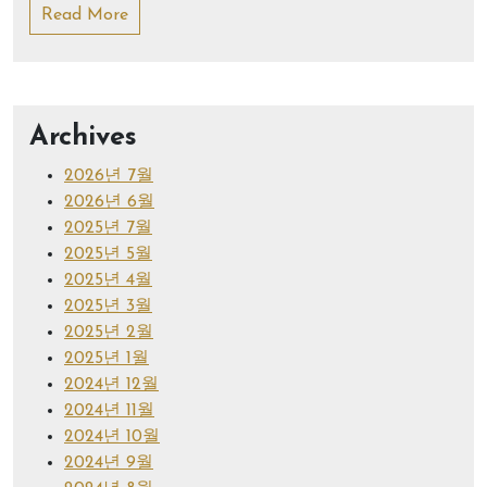
Read More
Archives
2026년 7월
2026년 6월
2025년 7월
2025년 5월
2025년 4월
2025년 3월
2025년 2월
2025년 1월
2024년 12월
2024년 11월
2024년 10월
2024년 9월