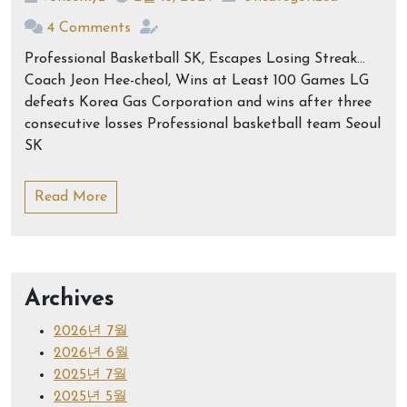
4 Comments
Professional Basketball SK, Escapes Losing Streak…
Coach Jeon Hee-cheol, Wins at Least 100 Games LG
defeats Korea Gas Corporation and wins after three
consecutive losses Professional basketball team Seoul
SK
Read More
Archives
2026년 7월
2026년 6월
2025년 7월
2025년 5월