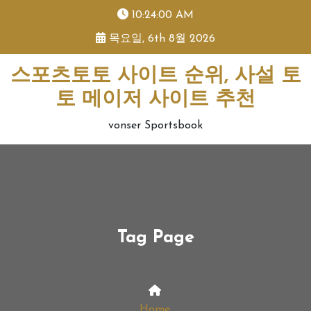
skip
10:24:01 AM
to
목요일, 6th 8월 2026
content
스포츠토토 사이트 순위, 사설 토
토 메이저 사이트 추천
vonser Sportsbook
Tag Page
Home