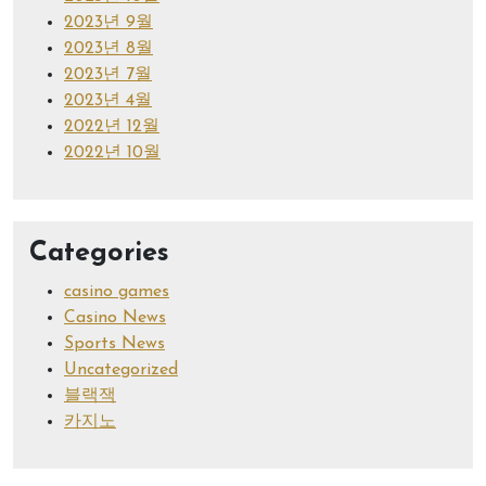
2023년 9월
2023년 8월
2023년 7월
2023년 4월
2022년 12월
2022년 10월
Categories
casino games
Casino News
Sports News
Uncategorized
블랙잭
카지노