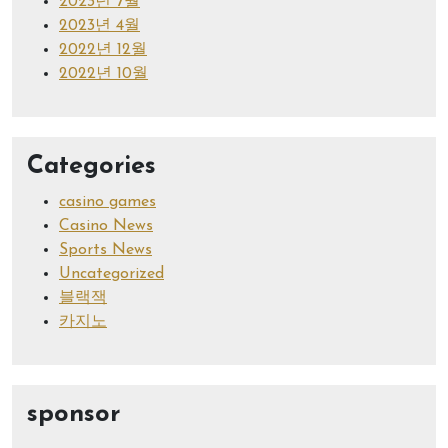
2023년 7월
2023년 4월
2022년 12월
2022년 10월
Categories
casino games
Casino News
Sports News
Uncategorized
블랙잭
카지노
sponsor