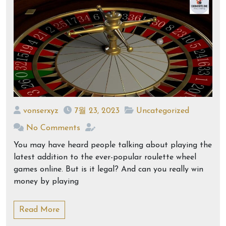
vonserxyz
7월 23, 2023
Uncategorized
No Comments
You may have heard people talking about playing the
latest addition to the ever-popular roulette wheel
games online. But is it legal? And can you really win
money by playing
Read More