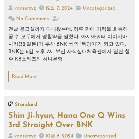
vonserxyz
12월 7, 2024
Uncategorized
No Comments
전날 응급실까지 다녀왔는데, 하루 만에 기력을 회복해
공·수 모두에서 맹활약을 펼쳤다. 아시아쿼터 이이지마
사키(32·일본)가 부산 BNK 썸의 ‘복덩이’가 되고 있다.
BNK는 6일 오후 7시 부산 사직실내체육관에서 열린 청
주 KB스타즈와 하나은행
Read More
Standard
Shin Ji-hyun, Hana One Q Wins
3rd Straight Over BNK
vonserxyz
10월 6, 2024
Uncategorized