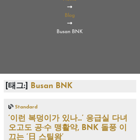
Blog
Busan BNK
[태그:]
Busan BNK
Standard
‘이런 복덩이가 있나…’ 응급실 다녀
오고도 공·수 맹활약, BNK 돌풍 이
끄는 ‘日 스틸왕’