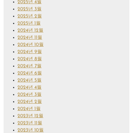
2025년 4월
2025년 3월
2025년 2월
2025년 1월
2024년 12월
2024년 11월
2024년 10월
2024년 9월
2024년 8월
2024년 7월
2024년 6월
2024년 5월
2024년 4월
2024년 3월
2024년 2월
2024년 1월
2023년 12월
2023년 11월
2023년 10월