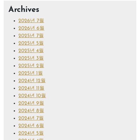
Archives
2026년 7월
2026년 6월
2025년 7월
2025년 5월
2025년 4월
2025년 3월
2025년 2월
2025년 1월
2024년 12월
2024년 11월
2024년 10월
2024년 9월
2024년 8월
2024년 7월
2024년 6월
2024년 5월