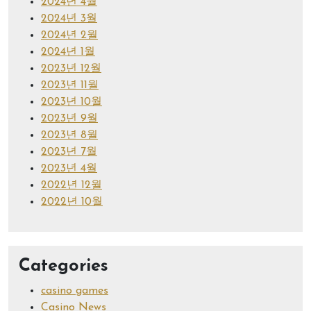
2024년 4월
2024년 3월
2024년 2월
2024년 1월
2023년 12월
2023년 11월
2023년 10월
2023년 9월
2023년 8월
2023년 7월
2023년 4월
2022년 12월
2022년 10월
Categories
casino games
Casino News