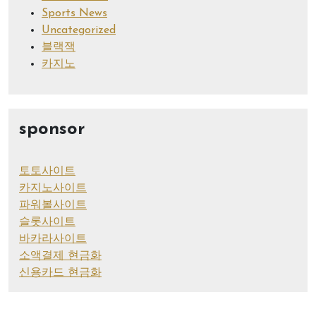
Sports News
Uncategorized
블랙잭
카지노
sponsor
토토사이트
카지노사이트
파워볼사이트
슬롯사이트
바카라사이트
소액결제 현금화
신용카드 현금화