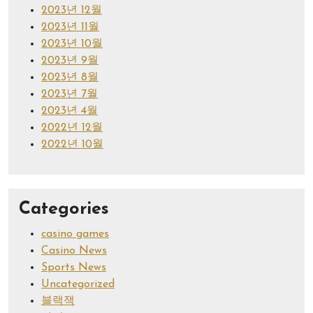
2023년 12월
2023년 11월
2023년 10월
2023년 9월
2023년 8월
2023년 7월
2023년 4월
2022년 12월
2022년 10월
Categories
casino games
Casino News
Sports News
Uncategorized
블랙잭